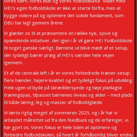
vores børn, vores klub og vores fodboldkultur. Målet med
HEI’s egen fodboldskole er ikke at starte forfra, men at
bygge videre på og optimere det solide fundament, som
DBU har lagt gennem årene.
Vi glæder os til at præsentere en række nye, sjove og
spændende initiativer, der igen i år vil gøre HEI Fodboldskole
til noget ganske særligt. Børnene vil blive mødt af et setup,
der tydeligt bærer præg af HEI’s værdier hele vejen
igennem.
Et af de centrale løft i år er vores forbedrede træner-setup:
flere hænder, højere kvalitet og et tydeligt fokus på udvikling.
Hele ugen vil byde på skræddersyede og nøje planlagte
træningspas, tilpasset børnenes niveau og alder – med plads
til både læring, leg og masser af fodboldglæde.
Vi lærte rigtig meget af sommeren 2025, og i år har vi
arbejdet målrettet ud fra den feedback og de erfaringer, vi
har gjort os. Vores fokus er hele tiden at optimere og
forbedre fodboldskolen, så hvert år forhåbentlig bliver endnu