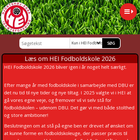
Kun i HEI Fodboldskole 2026
Læs om HEI Fodboldskole 2026
HEI Fodboldskole 2026 bliver igen i år noget helt særligt.
Efter mange år med fodboldskole i samarbejde med DBU er
det nu tid til nye tider og nye tiltag. I 2025 valgte vi i HEI at
gå vores egne veje, og fremover vil vi selv stå for
fodboldskolen – udenom DBU. Det gør vi med både stolthed
og store ambitioner!
Beslutningen om at stå på egne ben er drevet af ønsket om
at kunne forme en fodboldskoleuge, der passer præcis til