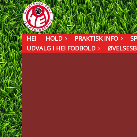
HEI
HOLD
PRAKTISK INFO
S
UDVALG I HEI FODBOLD
ØVELSES