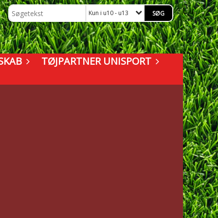
Kun i u10 - u13
SKAB
TØJPARTNER UNISPORT