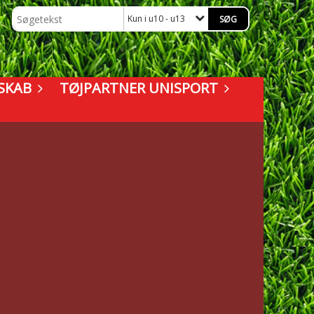
Kun i u10 - u13
SKAB
TØJPARTNER UNISPORT