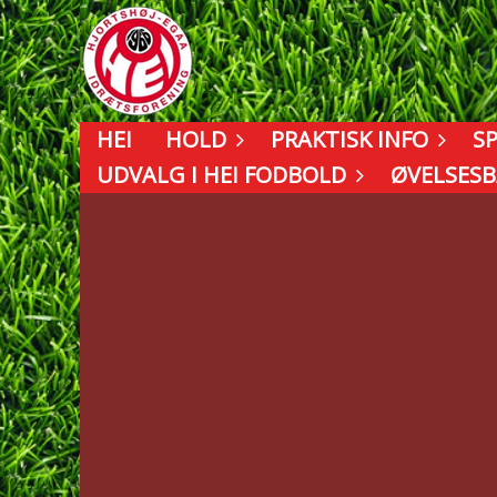
HEI
HOLD
PRAKTISK INFO
S
UDVALG I HEI FODBOLD
ØVELSES