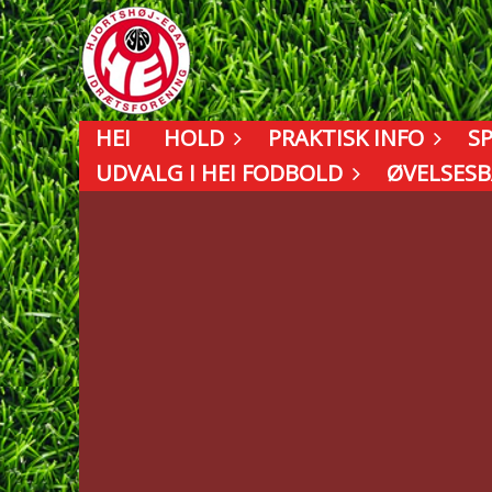
HEI
HOLD
PRAKTISK INFO
S
UDVALG I HEI FODBOLD
ØVELSES